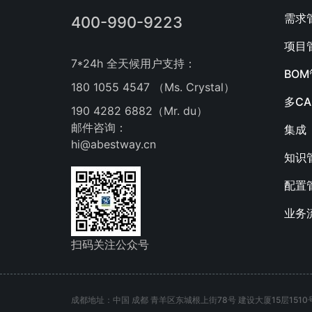
需求
400-990-9223
项目
7*24h 全天候用户支持：
BO
180 1055 4547 （Ms. Crystal）
多C
190 4282 6882（Mr. du）
邮件咨询：
集成
hi@abestway.cn
知识
配置
业务
扫码关注公众号
成都地址：中国 成都 青羊区东城根上街78号 建设大厦15层1510