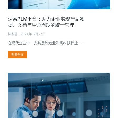
达索PLM平台：助力企业实现产品数
据、文档与生命周期的统一管理
技术慧
2024年12月27日
在现代企业中，尤其是制造业和高科技行业，…
查看全文