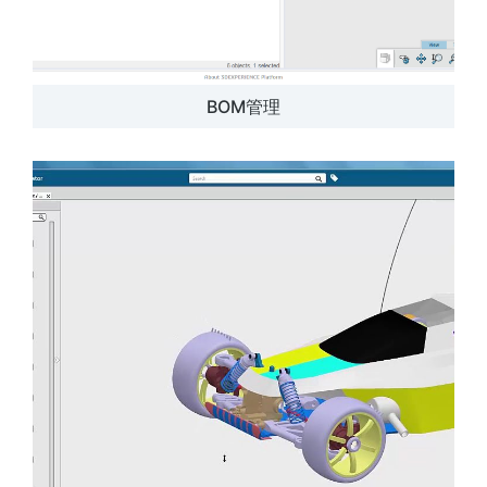
BOM管理