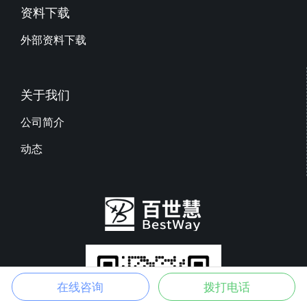
资料下载
外部资料下载
关于我们
公司简介
动态
在线咨询
拨打电话