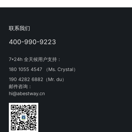
联系我们
400-990-9223
7*24h 全天候用户支持：
180 1055 4547 （Ms. Crystal）
190 4282 6882（Mr. du）
邮件咨询：
hi@abestway.cn