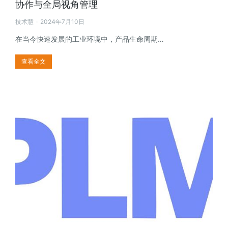
协作与全局视角管理
技术慧
2024年7月10日
在当今快速发展的工业环境中，产品生命周期…
查看全文