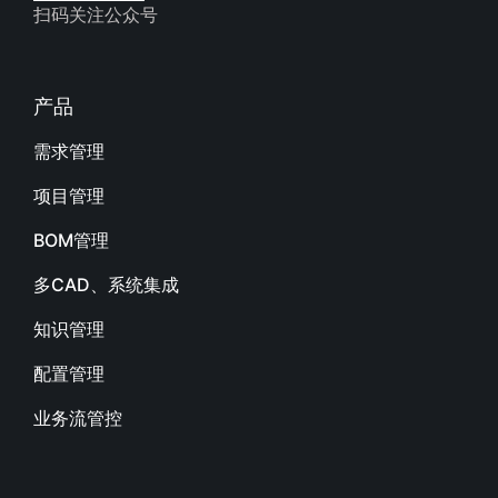
扫码关注公众号
产品
需求管理
项目管理
BOM管理
多CAD、系统集成
知识管理
配置管理
业务流管控