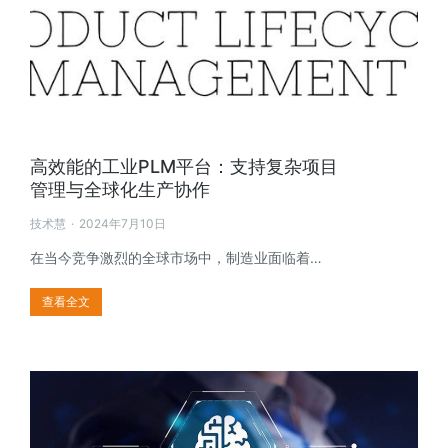
高效能的工业PLM平台：支持复杂项目
管理与全球化生产协作
技术慧
2024年7月10日
在当今竞争激烈的全球市场中，制造业面临着…
查看全文