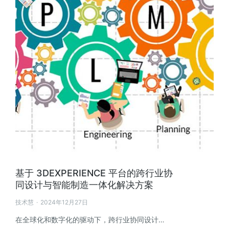
基于 3DEXPERIENCE 平台的跨行业协
同设计与智能制造一体化解决方案
技术慧
2024年12月27日
在全球化和数字化的驱动下，跨行业协同设计…