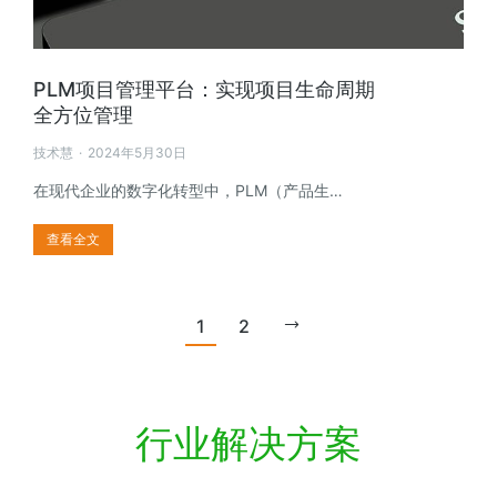
PLM项目管理平台：实现项目生命周期
全方位管理
技术慧
2024年5月30日
在现代企业的数字化转型中，PLM（产品生…
查看全文
1
2
行业解决方案