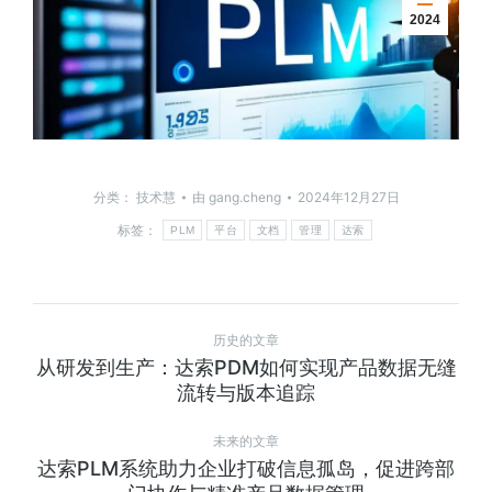
2024
分类：
技术慧
由
gang.cheng
2024年12月27日
标签：
PLM
平台
文档
管理
达索
历史的文章
从研发到生产：达索PDM如何实现产品数据无缝
流转与版本追踪
未来的文章
达索PLM系统助力企业打破信息孤岛，促进跨部