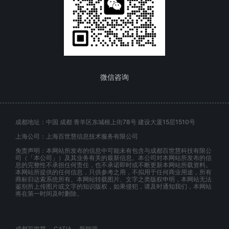
微信咨询
成都地址：中国 成都 青羊区东城根上街78号 建设大厦15层1510号
上海公司：上海百世慧信息技术服务有限公司
免责声明：本网站所发布的信息中可能未有包含与成都百世慧科技有限公
司（「本公司」）及其业务有关的最新信息。本公司对本网站所发布的信
息的完整性不承担任何责任，也不承诺即时或不断更新本网站所载资料。
本网站所提供的任何信息，只供参考之用，不拟用于任何商业用途，所有
商标归达索系统所有。本网站转载图片、文字之类版权申明，本网站无法
鉴别所上传图片或文字的知识版权，如果侵犯，请及时通知我们，本网站
将在第一时间及时删除。
成都百世慧
CATIA
新能源