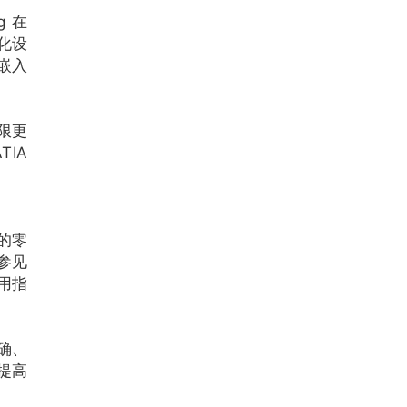
 在
化设
嵌入
限更
IA
的零
参见
用指
确、
提高