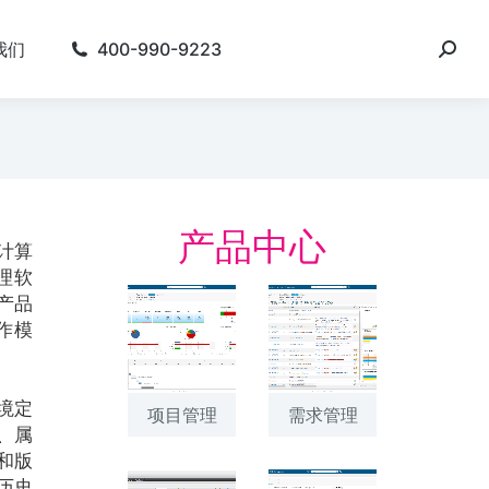
我们
400-990-9223
产品中心
计算
管理软
产品
作模
境定
项目管理
需求管理
、属
和版
历史