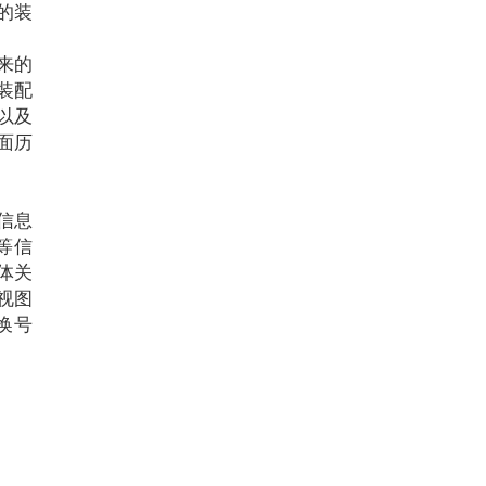
的装
来的
装配
以及
面历
信息
等信
体关
视图
换号