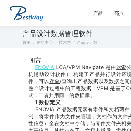
产品
亮点
产品设计数据管理软件
您在这里：
首页
信息中心
技术慧
产品设计数…
引言
ENOVIA
LCA/VPM Navigate 是由
达索
机辅助设计软件） 构建了产品并行设计环境。LCA 
件，可以
存储
/查询出产品数据以及数据之
整个设计过程中的工程数据；VPM 是基于C
式，二者共用同一的数据库。
1 数据定义
ENOVIA 产品数据元素有零件和文档两
制，将零件作为文件夹管理，文档作为文件夹
性信息）全在文档中存储，与零件文件夹相
本等信息。其优点在于，文档升版后，零件