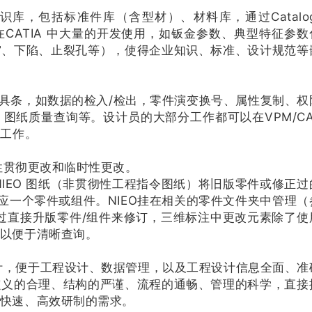
库，包括标准件库（含型材）、材料库，通过Catalog
程在CATIA 中大量的开发使用，如钣金参数、典型特征参数
窝、下陷、止裂孔等），使得企业知识、标准、设计规范等
具条，如数据的检入/检出，零件演变换号、属性复制、权
纸质量查询等。设计员的大部分工作都可以在VPM/CAT
员工作。
贯彻更改和临时性更改。
EO 图纸（非贯彻性工程指令图纸）将旧版零件或修正过
对应一个零件或组件。NIEO挂在相关的零件文件夹中管理（
通过直接升版零件/组件来修订，三维标注中更改元素除了使
以便于清晰查询。
，便于工程设计、数据管理，以及工程设计信息全面、准
定义的合理、结构的严谨、流程的通畅、管理的科学，直接
快速、高效研制的需求。