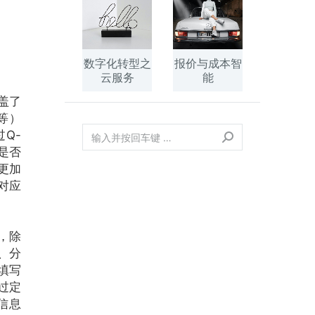
数字化转型之
报价与成本智
云服务
能
盖了
等）
Q-
是否
更加
对应
，除
、分
填写
过定
信息