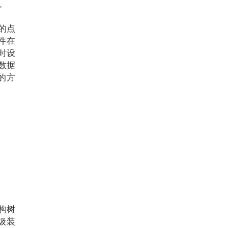
。
的点
件在
存时设
数据
的方
构树
级装