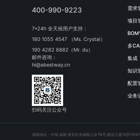
需求
400-990-9223
项目
7*24h 全天候用户支持：
BO
180 1055 4547 （Ms. Crystal）
多C
190 4282 6882（Mr. du）
邮件咨询：
集成
hi@abestway.cn
知识
配置
业务
扫码关注公众号
成都地址：中国 成都 青羊区东城根上街78号 建设大厦15层1510