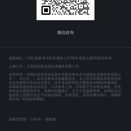
微信咨询
成都地址：中国 成都 青羊区东城根上街78号 建设大厦15层1510号
上海公司：上海百世慧信息技术服务有限公司
免责声明：本网站所发布的信息中可能未有包含与成都百世慧科技有限公
司（「本公司」）及其业务有关的最新信息。本公司对本网站所发布的信
息的完整性不承担任何责任，也不承诺即时或不断更新本网站所载资料。
本网站所提供的任何信息，只供参考之用，不拟用于任何商业用途，所有
商标归达索系统所有。本网站转载图片、文字之类版权申明，本网站无法
鉴别所上传图片或文字的知识版权，如果侵犯，请及时通知我们，本网站
将在第一时间及时删除。
成都百世慧
CATIA
新能源