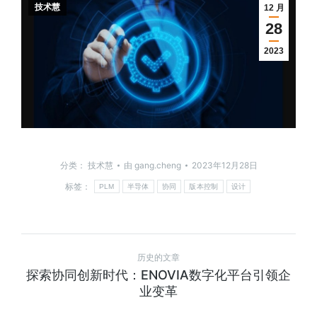
技术慧
12 月
28
2023
分类：
技术慧
由
gang.cheng
2023年12月28日
标签：
PLM
半导体
协同
版本控制
设计
历史的文章
探索协同创新时代：ENOVIA数字化平台引领企
业变革