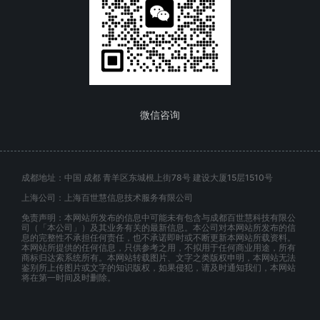
微信咨询
成都地址：中国 成都 青羊区东城根上街78号 建设大厦15层1510号
上海公司：上海百世慧信息技术服务有限公司
免责声明：本网站所发布的信息中可能未有包含与成都百世慧科技有限公
司（「本公司」）及其业务有关的最新信息。本公司对本网站所发布的信
息的完整性不承担任何责任，也不承诺即时或不断更新本网站所载资料。
本网站所提供的任何信息，只供参考之用，不拟用于任何商业用途，所有
商标归达索系统所有。本网站转载图片、文字之类版权申明，本网站无法
鉴别所上传图片或文字的知识版权，如果侵犯，请及时通知我们，本网站
将在第一时间及时删除。