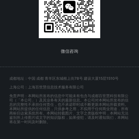
微信咨询
成都地址：中国 成都 青羊区东城根上街78号 建设大厦15层1510号
上海公司：上海百世慧信息技术服务有限公司
免责声明：本网站所发布的信息中可能未有包含与成都百世慧科技有限公
司（「本公司」）及其业务有关的最新信息。本公司对本网站所发布的信
息的完整性不承担任何责任，也不承诺即时或不断更新本网站所载资料。
本网站所提供的任何信息，只供参考之用，不拟用于任何商业用途，所有
商标归达索系统所有。本网站转载图片、文字之类版权申明，本网站无法
鉴别所上传图片或文字的知识版权，如果侵犯，请及时通知我们，本网站
将在第一时间及时删除。