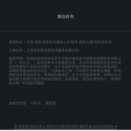
微信咨询
成都地址：中国 成都 青羊区东城根上街78号 建设大厦15层1510号
上海公司：上海百世慧信息技术服务有限公司
免责声明：本网站所发布的信息中可能未有包含与成都百世慧科技有限公
司（「本公司」）及其业务有关的最新信息。本公司对本网站所发布的信
息的完整性不承担任何责任，也不承诺即时或不断更新本网站所载资料。
本网站所提供的任何信息，只供参考之用，不拟用于任何商业用途，所有
商标归达索系统所有。本网站转载图片、文字之类版权申明，本网站无法
鉴别所上传图片或文字的知识版权，如果侵犯，请及时通知我们，本网站
将在第一时间及时删除。
成都百世慧
CATIA
新能源
© 百世慧 2020.ALL RIGHTS RESERVED.蜀ICP备20009264号-9