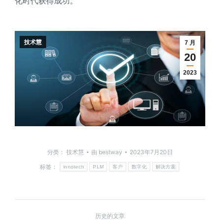
化时代获得成功。
技术慧
7 月
20
2023
分类：
技术慧
由
bestway
2023年7月20日
标签：
innotech
PLM
客户
数字化
解决方案
历史的文章