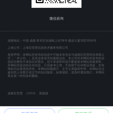
微信咨询
成都地址：中国 成都 青羊区东城根上街78号 建设大厦15层1510号
上海公司：上海百世慧信息技术服务有限公司
免责声明：本网站所发布的信息中可能未有包含与成都百世慧科技有限公
司（「本公司」）及其业务有关的最新信息。本公司对本网站所发布的信
息的完整性不承担任何责任，也不承诺即时或不断更新本网站所载资料。
本网站所提供的任何信息，只供参考之用，不拟用于任何商业用途，所有
商标归达索系统所有。本网站转载图片、文字之类版权申明，本网站无法
鉴别所上传图片或文字的知识版权，如果侵犯，请及时通知我们，本网站
将在第一时间及时删除。
成都百世慧
CATIA
新能源