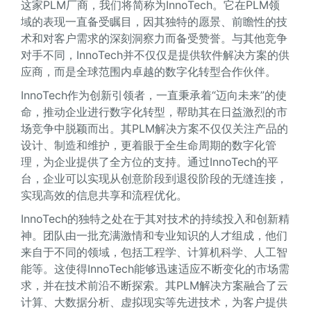
这家PLM厂商，我们将简称为InnoTech。它在PLM领
域的表现一直备受瞩目，因其独特的愿景、前瞻性的技
术和对客户需求的深刻洞察力而备受赞誉。与其他竞争
对手不同，InnoTech并不仅仅是提供软件解决方案的供
应商，而是全球范围内卓越的数字化转型合作伙伴。
InnoTech作为创新引领者，一直秉承着“迈向未来”的使
命，推动企业进行数字化转型，帮助其在日益激烈的市
场竞争中脱颖而出。其PLM解决方案不仅仅关注产品的
设计、制造和维护，更着眼于全生命周期的数字化管
理，为企业提供了全方位的支持。通过InnoTech的平
台，企业可以实现从创意阶段到退役阶段的无缝连接，
实现高效的信息共享和流程优化。
InnoTech的独特之处在于其对技术的持续投入和创新精
神。团队由一批充满激情和专业知识的人才组成，他们
来自于不同的领域，包括工程学、计算机科学、人工智
能等。这使得InnoTech能够迅速适应不断变化的市场需
求，并在技术前沿不断探索。其PLM解决方案融合了云
计算、大数据分析、虚拟现实等先进技术，为客户提供