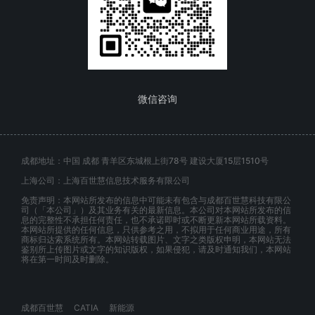
微信咨询
成都地址：中国 成都 青羊区东城根上街78号 建设大厦15层1510号
上海公司：上海百世慧信息技术服务有限公司
免责声明：本网站所发布的信息中可能未有包含与成都百世慧科技有限公
司（「本公司」）及其业务有关的最新信息。本公司对本网站所发布的信
息的完整性不承担任何责任，也不承诺即时或不断更新本网站所载资料。
本网站所提供的任何信息，只供参考之用，不拟用于任何商业用途，所有
商标归达索系统所有。本网站转载图片、文字之类版权申明，本网站无法
鉴别所上传图片或文字的知识版权，如果侵犯，请及时通知我们，本网站
将在第一时间及时删除。
成都百世慧
CATIA
新能源