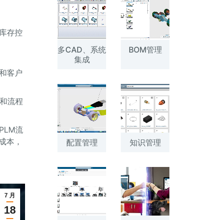
库存控
多CAD、系统
BOM管理
集成
和客户
求和流程
PLM流
成本，
配置管理
知识管理
7 月
18