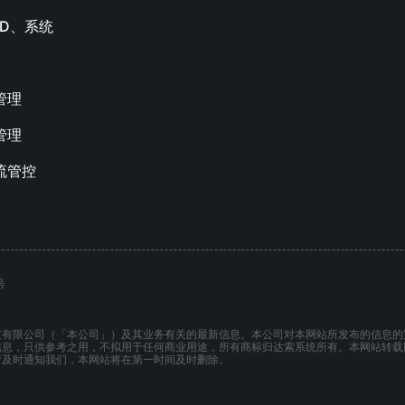
AD、系统
管理
管理
流管控
号
技有限公司（「本公司」）及其业务有关的最新信息。本公司对本网站所发布的信息的
信息，只供参考之用，不拟用于任何商业用途，所有商标归达索系统所有。本网站转载
请及时通知我们，本网站将在第一时间及时删除。