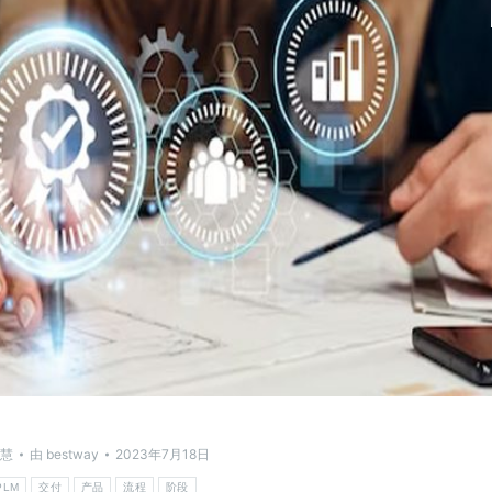
慧
由
bestway
2023年7月18日
PLM
交付
产品
流程
阶段