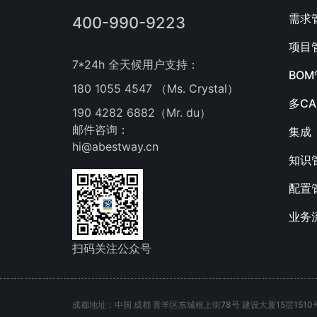
需求
400-990-9223
项目
7*24h 全天候用户支持：
BO
180 1055 4547 （Ms. Crystal）
多C
190 4282 6882（Mr. du）
邮件咨询：
集成
hi@abestway.cn
知识
配置
业务
扫码关注公众号
成都地址：中国 成都 青羊区东城根上街78号 建设大厦15层1510