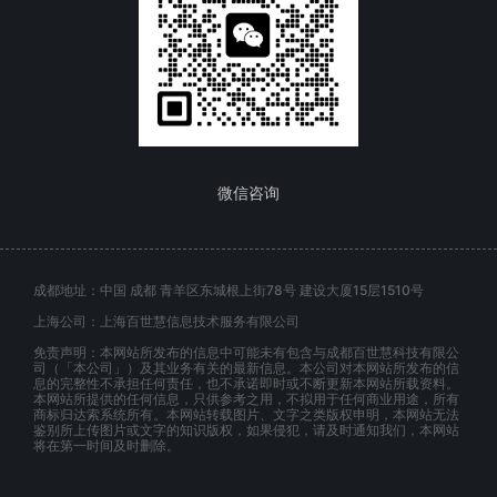
微信咨询
成都地址：中国 成都 青羊区东城根上街78号 建设大厦15层1510号
上海公司：上海百世慧信息技术服务有限公司
免责声明：本网站所发布的信息中可能未有包含与成都百世慧科技有限公
司（「本公司」）及其业务有关的最新信息。本公司对本网站所发布的信
息的完整性不承担任何责任，也不承诺即时或不断更新本网站所载资料。
本网站所提供的任何信息，只供参考之用，不拟用于任何商业用途，所有
商标归达索系统所有。本网站转载图片、文字之类版权申明，本网站无法
鉴别所上传图片或文字的知识版权，如果侵犯，请及时通知我们，本网站
将在第一时间及时删除。