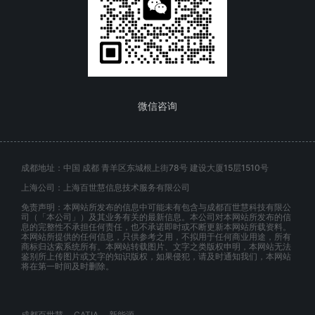
微信咨询
成都地址：中国 成都 青羊区东城根上街78号 建设大厦15层1510号
上海公司：上海百世慧信息技术服务有限公司
免责声明：本网站所发布的信息中可能未有包含与成都百世慧科技有限公
司（「本公司」）及其业务有关的最新信息。本公司对本网站所发布的信
息的完整性不承担任何责任，也不承诺即时或不断更新本网站所载资料。
本网站所提供的任何信息，只供参考之用，不拟用于任何商业用途，所有
商标归达索系统所有。本网站转载图片、文字之类版权申明，本网站无法
鉴别所上传图片或文字的知识版权，如果侵犯，请及时通知我们，本网站
将在第一时间及时删除。
成都百世慧
CATIA
新能源