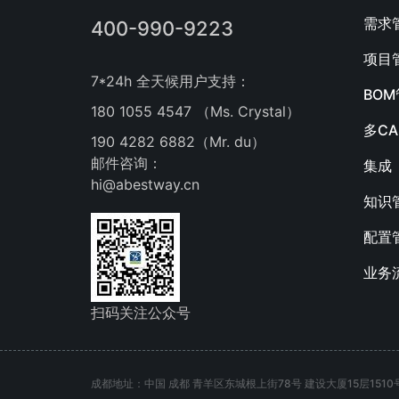
需求
400-990-9223
项目
7*24h 全天候用户支持：
BO
180 1055 4547 （Ms. Crystal）
多C
190 4282 6882（Mr. du）
邮件咨询：
集成
hi@abestway.cn
知识
配置
业务
扫码关注公众号
成都地址：中国 成都 青羊区东城根上街78号 建设大厦15层1510