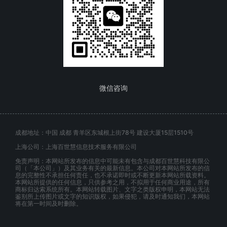
微信咨询
成都地址：中国 成都 青羊区东城根上街78号 建设大厦15层1510号
上海公司：上海百世慧信息技术服务有限公司
免责声明：本网站所发布的信息中可能未有包含与成都百世慧科技有限公
司（「本公司」）及其业务有关的最新信息。本公司对本网站所发布的信
息的完整性不承担任何责任，也不承诺即时或不断更新本网站所载资料。
本网站所提供的任何信息，只供参考之用，不拟用于任何商业用途，所有
商标归达索系统所有。本网站转载图片、文字之类版权申明，本网站无法
鉴别所上传图片或文字的知识版权，如果侵犯，请及时通知我们，本网站
将在第一时间及时删除。