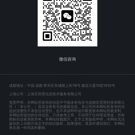
微信咨询
成都地址：中国 成都 青羊区东城根上街78号 建设大厦15层1510号
上海公司：上海百世慧信息技术服务有限公司
免责声明：本网站所发布的信息中可能未有包含与成都百世慧科技有限公
司（「本公司」）及其业务有关的最新信息。本公司对本网站所发布的信
息的完整性不承担任何责任，也不承诺即时或不断更新本网站所载资料。
本网站所提供的任何信息，只供参考之用，不拟用于任何商业用途，所有
商标归达索系统所有。本网站转载图片、文字之类版权申明，本网站无法
鉴别所上传图片或文字的知识版权，如果侵犯，请及时通知我们，本网站
将在第一时间及时删除。