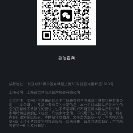
微信咨询
成都地址：中国 成都 青羊区东城根上街78号 建设大厦15层1510号
上海公司：上海百世慧信息技术服务有限公司
免责声明：本网站所发布的信息中可能未有包含与成都百世慧科技有限公
司（「本公司」）及其业务有关的最新信息。本公司对本网站所发布的信
息的完整性不承担任何责任，也不承诺即时或不断更新本网站所载资料。
本网站所提供的任何信息，只供参考之用，不拟用于任何商业用途，所有
商标归达索系统所有。本网站转载图片、文字之类版权申明，本网站无法
鉴别所上传图片或文字的知识版权，如果侵犯，请及时通知我们，本网站
将在第一时间及时删除。