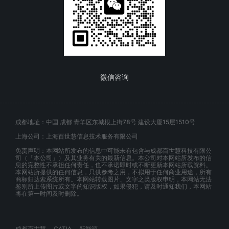
微信咨询
成都地址：中国 成都 青羊区东城根上街78号 建设大厦15层1510号
上海公司：上海百世慧信息技术服务有限公司
免责声明：本网站所发布的信息中可能未有包含与成都百世慧科技有限公
司（「本公司」）及其业务有关的最新信息。本公司对本网站所发布的信
息的完整性不承担任何责任，也不承诺即时或不断更新本网站所载资料。
本网站所提供的任何信息，只供参考之用，不拟用于任何商业用途，所有
商标归达索系统所有。本网站转载图片、文字之类版权申明，本网站无法
鉴别所上传图片或文字的知识版权，如果侵犯，请及时通知我们，本网站
将在第一时间及时删除。
成都百世慧
CATIA
新能源