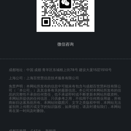
微信咨询
成都地址：中国 成都 青羊区东城根上街78号 建设大厦15层1510号
上海公司：上海百世慧信息技术服务有限公司
免责声明：本网站所发布的信息中可能未有包含与成都百世慧科技有限公
司（「本公司」）及其业务有关的最新信息。本公司对本网站所发布的信
息的完整性不承担任何责任，也不承诺即时或不断更新本网站所载资料。
本网站所提供的任何信息，只供参考之用，不拟用于任何商业用途，所有
商标归达索系统所有。本网站转载图片、文字之类版权申明，本网站无法
鉴别所上传图片或文字的知识版权，如果侵犯，请及时通知我们，本网站
将在第一时间及时删除。
成都百世慧
CATIA
新能源