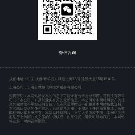
微信咨询
成都地址：中国 成都 青羊区东城根上街78号 建设大厦15层1510号
上海公司：上海百世慧信息技术服务有限公司
免责声明：本网站所发布的信息中可能未有包含与成都百世慧科技有限公
司（「本公司」）及其业务有关的最新信息。本公司对本网站所发布的信
息的完整性不承担任何责任，也不承诺即时或不断更新本网站所载资料。
本网站所提供的任何信息，只供参考之用，不拟用于任何商业用途，所有
商标归达索系统所有。本网站转载图片、文字之类版权申明，本网站无法
鉴别所上传图片或文字的知识版权，如果侵犯，请及时通知我们，本网站
将在第一时间及时删除。