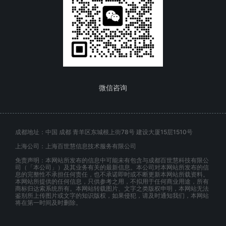
微信咨询
成都地址：中国 成都 青羊区东城根上街78号 建设大厦15层1510号
上海公司：上海百世慧信息技术服务有限公司
免责声明：本网站所发布的信息中可能未有包含与成都百世慧科技有限公
司（「本公司」）及其业务有关的最新信息。本公司对本网站所发布的信
息的完整性不承担任何责任，也不承诺即时或不断更新本网站所载资料。
本网站所提供的任何信息，只供参考之用，不拟用于任何商业用途，所有
商标归达索系统所有。本网站转载图片、文字之类版权申明，本网站无法
鉴别所上传图片或文字的知识版权，如果侵犯，请及时通知我们，本网站
将在第一时间及时删除。