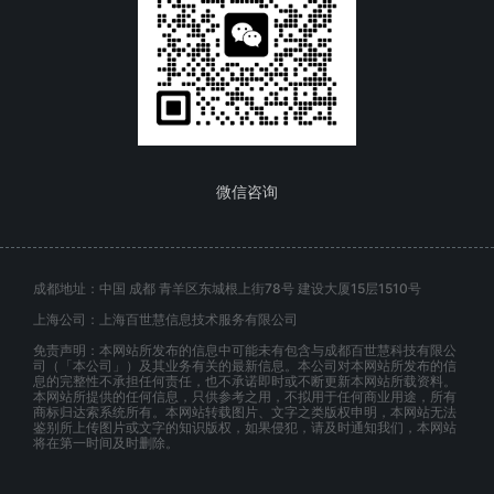
微信咨询
成都地址：中国 成都 青羊区东城根上街78号 建设大厦15层1510号
上海公司：上海百世慧信息技术服务有限公司
免责声明：本网站所发布的信息中可能未有包含与成都百世慧科技有限公
司（「本公司」）及其业务有关的最新信息。本公司对本网站所发布的信
息的完整性不承担任何责任，也不承诺即时或不断更新本网站所载资料。
本网站所提供的任何信息，只供参考之用，不拟用于任何商业用途，所有
商标归达索系统所有。本网站转载图片、文字之类版权申明，本网站无法
鉴别所上传图片或文字的知识版权，如果侵犯，请及时通知我们，本网站
将在第一时间及时删除。