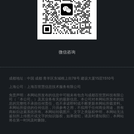
微信咨询
成都地址：中国 成都 青羊区东城根上街78号 建设大厦15层1510号
上海公司：上海百世慧信息技术服务有限公司
免责声明：本网站所发布的信息中可能未有包含与成都百世慧科技有限公
司（「本公司」）及其业务有关的最新信息。本公司对本网站所发布的信
息的完整性不承担任何责任，也不承诺即时或不断更新本网站所载资料。
本网站所提供的任何信息，只供参考之用，不拟用于任何商业用途，所有
商标归达索系统所有。本网站转载图片、文字之类版权申明，本网站无法
鉴别所上传图片或文字的知识版权，如果侵犯，请及时通知我们，本网站
将在第一时间及时删除。