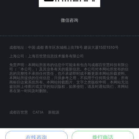
微信咨询
成都地址：中国 成都 青羊区东城根上街78号 建设大厦15层1510号
上海公司：上海百世慧信息技术服务有限公司
免责声明：本网站所发布的信息中可能未有包含与成都百世慧科技有限公
司（「本公司」）及其业务有关的最新信息。本公司对本网站所发布的信
息的完整性不承担任何责任，也不承诺即时或不断更新本网站所载资料。
本网站所提供的任何信息，只供参考之用，不拟用于任何商业用途，所有
商标归达索系统所有。本网站转载图片、文字之类版权申明，本网站无法
鉴别所上传图片或文字的知识版权，如果侵犯，请及时通知我们，本网站
将在第一时间及时删除。
成都百世慧
CATIA
新能源
在线咨询
拨打电话
© 百世慧 2020.ALL RIGHTS RESERVED.蜀ICP备20009264号-9