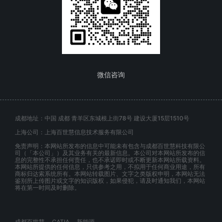
微信咨询
成都地址：中国 成都 青羊区东城根上街78号 建设大厦15层1510号
上海公司：上海百世慧信息技术服务有限公司
免责声明：本网站所发布的信息中可能未有包含与成都百世慧科技有限公
司（「本公司」）及其业务有关的最新信息。本公司对本网站所发布的信
息的完整性不承担任何责任，也不承诺即时或不断更新本网站所载资料。
本网站所提供的任何信息，只供参考之用，不拟用于任何商业用途，所有
商标归达索系统所有。本网站转载图片、文字之类版权申明，本网站无法
鉴别所上传图片或文字的知识版权，如果侵犯，请及时通知我们，本网站
将在第一时间及时删除。
成都百世慧
CATIA
新能源