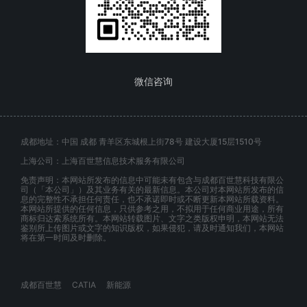
微信咨询
成都地址：中国 成都 青羊区东城根上街78号 建设大厦15层1510号
上海公司：上海百世慧信息技术服务有限公司
免责声明：本网站所发布的信息中可能未有包含与成都百世慧科技有限公
司（「本公司」）及其业务有关的最新信息。本公司对本网站所发布的信
息的完整性不承担任何责任，也不承诺即时或不断更新本网站所载资料。
本网站所提供的任何信息，只供参考之用，不拟用于任何商业用途，所有
商标归达索系统所有。本网站转载图片、文字之类版权申明，本网站无法
鉴别所上传图片或文字的知识版权，如果侵犯，请及时通知我们，本网站
将在第一时间及时删除。
成都百世慧
CATIA
新能源