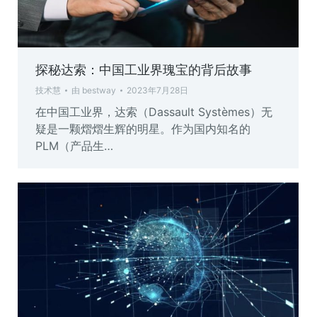
探秘达索：中国工业界瑰宝的背后故事
技术慧
由
bestway
2023年7月28日
在中国工业界，达索（Dassault Systèmes）无
疑是一颗熠熠生辉的明星。作为国内知名的
PLM（产品生…