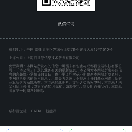
微信咨询
成都地址：中国 成都 青羊区东城根上街78号 建设大厦15层1510号
上海公司：上海百世慧信息技术服务有限公司
免责声明：本网站所发布的信息中可能未有包含与成都百世慧科技有限公
司（「本公司」）及其业务有关的最新信息。本公司对本网站所发布的信
息的完整性不承担任何责任，也不承诺即时或不断更新本网站所载资料。
本网站所提供的任何信息，只供参考之用，不拟用于任何商业用途，所有
商标归达索系统所有。本网站转载图片、文字之类版权申明，本网站无法
鉴别所上传图片或文字的知识版权，如果侵犯，请及时通知我们，本网站
将在第一时间及时删除。
成都百世慧
CATIA
新能源