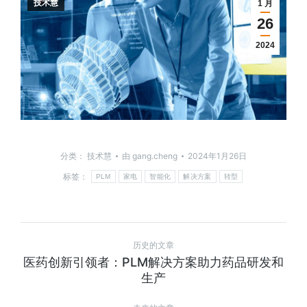
技术慧
1 月
26
2024
分类：
技术慧
由
gang.cheng
2024年1月26日
标签：
PLM
家电
智能化
解决方案
转型
历史的文章
医药创新引领者：PLM解决方案助力药品研发和
生产