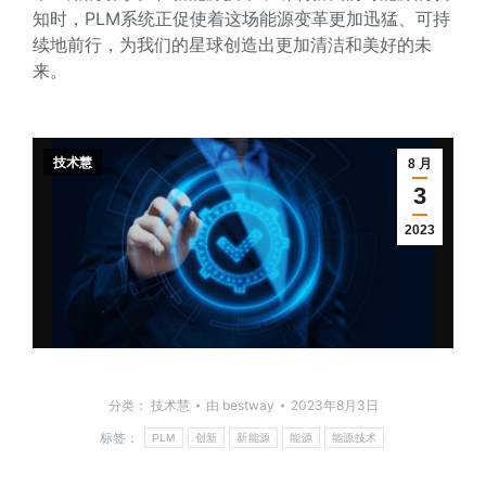
知时，PLM系统正促使着这场能源变革更加迅猛、可持
续地前行，为我们的星球创造出更加清洁和美好的未
来。
技术慧
8 月
3
2023
分类：
技术慧
由
bestway
2023年8月3日
标签：
PLM
创新
新能源
能源
能源技术