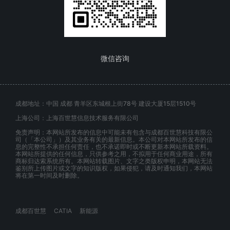
微信咨询
成都地址：中国 成都 青羊区东城根上街78号 建设大厦15层1510号
上海公司：上海百世慧信息技术服务有限公司
免责声明：本网站所发布的信息中可能未有包含与成都百世慧科技有限公
司（「本公司」）及其业务有关的最新信息。本公司对本网站所发布的信
息的完整性不承担任何责任，也不承诺即时或不断更新本网站所载资料。
本网站所提供的任何信息，只供参考之用，不拟用于任何商业用途，所有
商标归达索系统所有。本网站转载图片、文字之类版权申明，本网站无法
鉴别所上传图片或文字的知识版权，如果侵犯，请及时通知我们，本网站
将在第一时间及时删除。
成都百世慧
CATIA
新能源