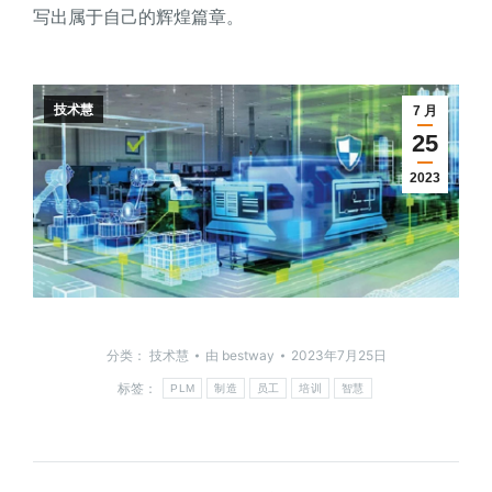
写出属于自己的辉煌篇章。
技术慧
7 月
25
2023
分类：
技术慧
由
bestway
2023年7月25日
标签：
PLM
制造
员工
培训
智慧