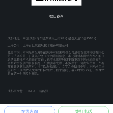
微信咨询
成都地址：中国 成都 青羊区东城根上街78号 建设大厦15层1510号
上海公司：上海百世慧信息技术服务有限公司
免责声明：本网站所发布的信息中可能未有包含与成都百世慧科技有限公
司（「本公司」）及其业务有关的最新信息。本公司对本网站所发布的信
息的完整性不承担任何责任，也不承诺即时或不断更新本网站所载资料。
本网站所提供的任何信息，只供参考之用，不拟用于任何商业用途，所有
商标归达索系统所有。本网站转载图片、文字之类版权申明，本网站无法
鉴别所上传图片或文字的知识版权，如果侵犯，请及时通知我们，本网站
将在第一时间及时删除。
成都百世慧
CATIA
新能源
在线咨询
拨打电话
© 百世慧 2020.ALL RIGHTS RESERVED.蜀ICP备20009264号-9